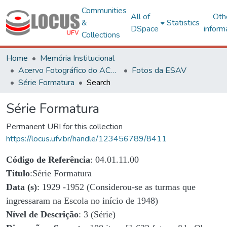
Communities
All of
Oth
&
Statistics
DSpace
inform
Collections
Home
Memória Institucional
Acervo Fotográfico do ACH-UFV
Fotos da ESAV
Série Formatura
Search
Série Formatura
Permanent URI for this collection
https://locus.ufv.br/handle/123456789/8411
Código de Referência
: 04.01.11.00
Título
:Série Formatura
Data (s)
: 1929 -1952 (Considerou-se as turmas que
ingressaram na Escola no início de 1948)
Nível de Descrição
: 3 (Série)