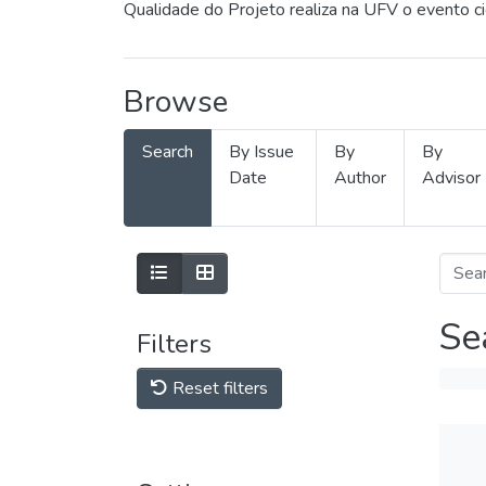
Qualidade do Projeto realiza na UFV o evento c
Browse
Search
By Issue
By
By
Date
Author
Advisor
Se
Filters
Reset filters