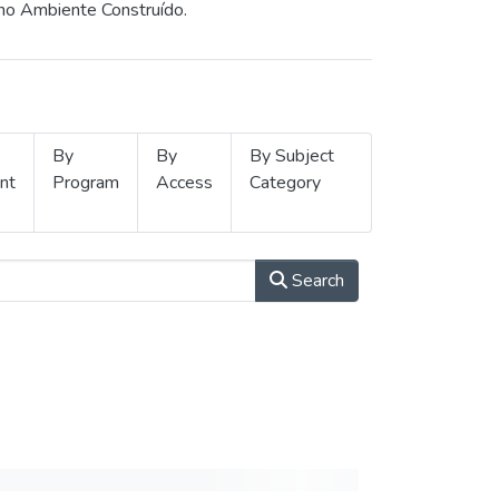
 no Ambiente Construído.
By
By
By Subject
nt
Program
Access
Category
Search