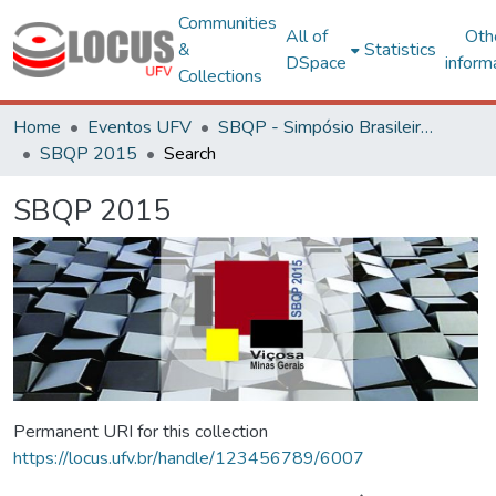
Communities
All of
Oth
&
Statistics
DSpace
inform
Collections
Home
Eventos UFV
SBQP - Simpósio Brasileiro de Qualidade do Projeto no Ambiente Construído
SBQP 2015
Search
SBQP 2015
Permanent URI for this collection
https://locus.ufv.br/handle/123456789/6007