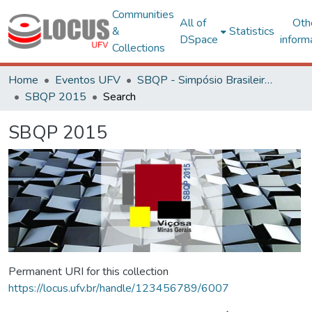
Communities
All of
Oth
&
Statistics
DSpace
inform
Collections
Home
Eventos UFV
SBQP - Simpósio Brasileiro de Qualidade do Projeto no Ambiente Construído
SBQP 2015
Search
SBQP 2015
Permanent URI for this collection
https://locus.ufv.br/handle/123456789/6007