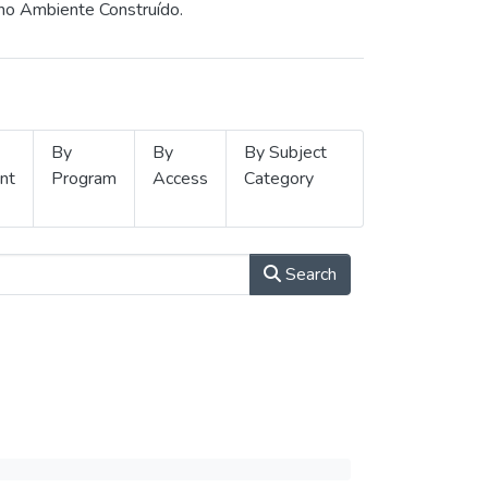
 no Ambiente Construído.
By
By
By Subject
nt
Program
Access
Category
Search