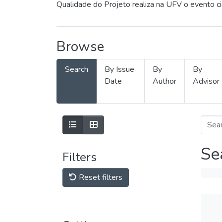
Qualidade do Projeto realiza na UFV o evento c
Browse
Search
By Issue
By
By
Date
Author
Advisor
Se
Filters
Reset filters