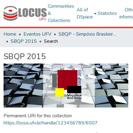
Communities
All of
Oth
&
Statistics
DSpace
inform
Collections
Home
Eventos UFV
SBQP - Simpósio Brasileiro de Qualidade do Projeto no Ambiente Construído
SBQP 2015
Search
SBQP 2015
Permanent URI for this collection
https://locus.ufv.br/handle/123456789/6007