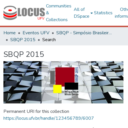
Communities
All of
Oth
&
Statistics
DSpace
inform
Collections
Home
Eventos UFV
SBQP - Simpósio Brasileiro de Qualidade do Projeto no Ambiente Construído
SBQP 2015
Search
SBQP 2015
Permanent URI for this collection
https://locus.ufv.br/handle/123456789/6007