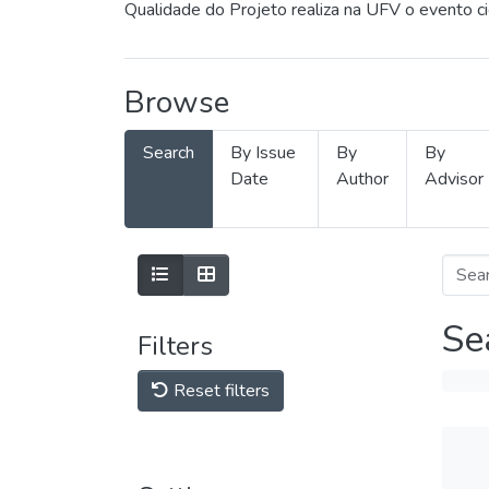
Qualidade do Projeto realiza na UFV o evento c
Browse
Search
By Issue
By
By
Date
Author
Advisor
Se
Filters
Reset filters