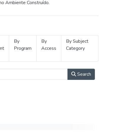
 no Ambiente Construído.
By
By
By Subject
nt
Program
Access
Category
Search