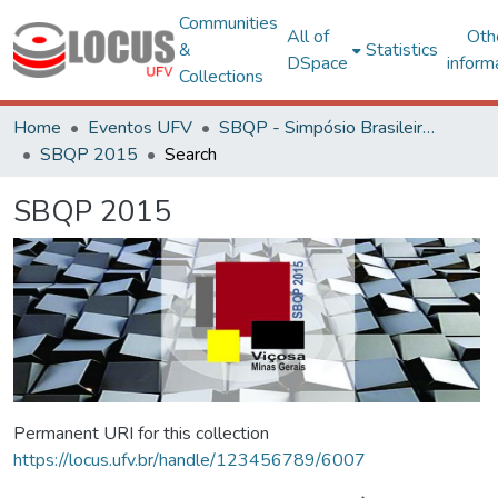
Communities
All of
Oth
&
Statistics
DSpace
inform
Collections
Home
Eventos UFV
SBQP - Simpósio Brasileiro de Qualidade do Projeto no Ambiente Construído
SBQP 2015
Search
SBQP 2015
Permanent URI for this collection
https://locus.ufv.br/handle/123456789/6007