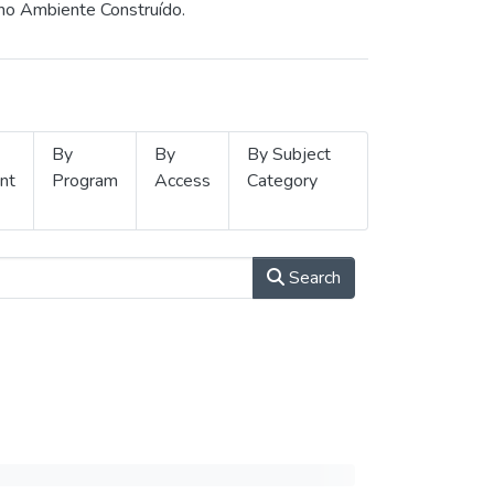
 no Ambiente Construído.
By
By
By Subject
nt
Program
Access
Category
Search