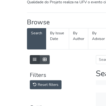
Qualidade do Projeto realiza na UFV o evento c
Browse
Search
By Issue
By
By
Date
Author
Advisor
Se
Filters
Reset filters