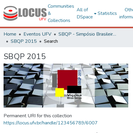
Communities
All of
Oth
&
Statistics
DSpace
inform
Collections
Home
Eventos UFV
SBQP - Simpósio Brasileiro de Qualidade do Projeto no Ambiente Construído
SBQP 2015
Search
SBQP 2015
Permanent URI for this collection
https://locus.ufv.br/handle/123456789/6007