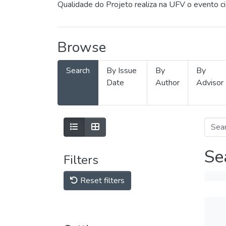
Qualidade do Projeto realiza na UFV o evento c
Browse
Search
By Issue
By
By
Date
Author
Advisor
Se
Filters
Reset filters