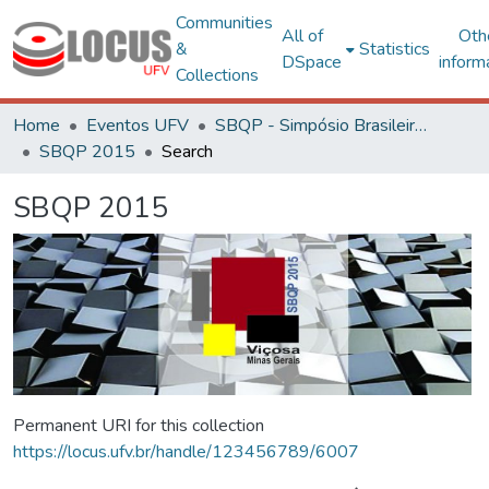
Communities
All of
Oth
&
Statistics
DSpace
inform
Collections
Home
Eventos UFV
SBQP - Simpósio Brasileiro de Qualidade do Projeto no Ambiente Construído
SBQP 2015
Search
SBQP 2015
Permanent URI for this collection
https://locus.ufv.br/handle/123456789/6007