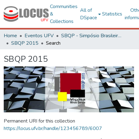
Communities
All of
Oth
&
Statistics
DSpace
inform
Collections
Home
Eventos UFV
SBQP - Simpósio Brasileiro de Qualidade do Projeto no Ambiente Construído
SBQP 2015
Search
SBQP 2015
Permanent URI for this collection
https://locus.ufv.br/handle/123456789/6007