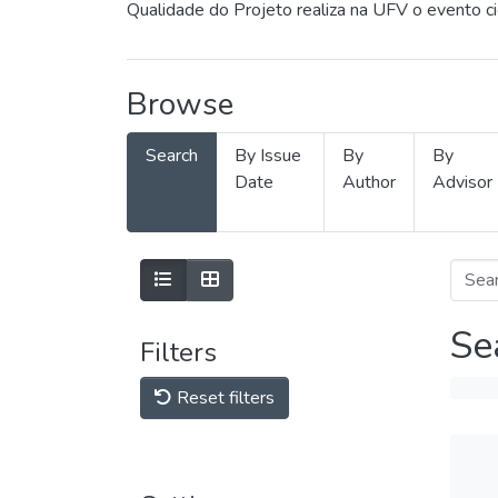
Qualidade do Projeto realiza na UFV o evento c
Browse
Search
By Issue
By
By
Date
Author
Advisor
Se
Filters
Reset filters