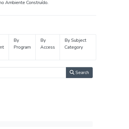
 no Ambiente Construído.
By
By
By Subject
nt
Program
Access
Category
Search