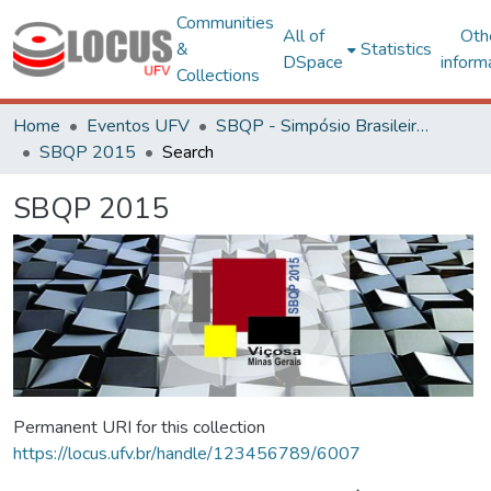
Communities
All of
Oth
&
Statistics
DSpace
inform
Collections
Home
Eventos UFV
SBQP - Simpósio Brasileiro de Qualidade do Projeto no Ambiente Construído
SBQP 2015
Search
SBQP 2015
Permanent URI for this collection
https://locus.ufv.br/handle/123456789/6007