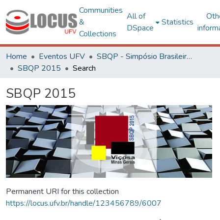
Communities
All of
Oth
&
Statistics
DSpace
inform
Collections
Home
Eventos UFV
SBQP - Simpósio Brasileiro de Qualidade do Projeto no Ambiente Construído
SBQP 2015
Search
SBQP 2015
Permanent URI for this collection
https://locus.ufv.br/handle/123456789/6007