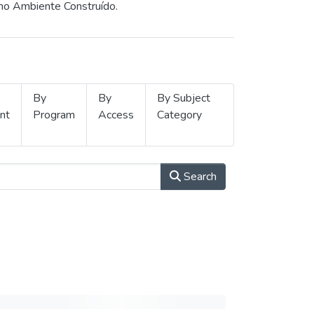
 no Ambiente Construído.
By
By
By Subject
nt
Program
Access
Category
Search