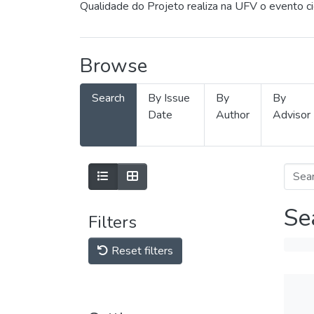
Qualidade do Projeto realiza na UFV o evento c
Browse
Search
By Issue
By
By
Date
Author
Advisor
Se
Filters
Reset filters