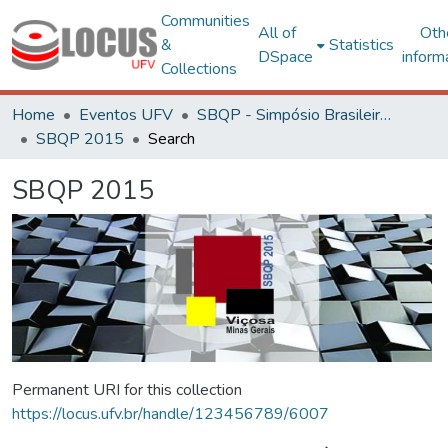
Communities
All of
Oth
&
Statistics
DSpace
inform
Collections
Home
Eventos UFV
SBQP - Simpósio Brasileiro de Qualidade do Projeto no Ambiente Construído
SBQP 2015
Search
SBQP 2015
Permanent URI for this collection
https://locus.ufv.br/handle/123456789/6007