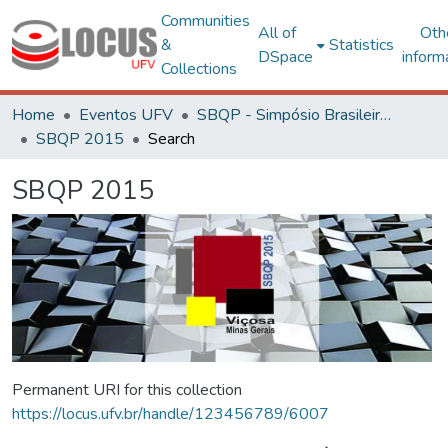
Communities
All of
Oth
&
Statistics
DSpace
inform
Collections
Home
Eventos UFV
SBQP - Simpósio Brasileiro de Qualidade do Projeto no Ambiente Construído
SBQP 2015
Search
SBQP 2015
Permanent URI for this collection
https://locus.ufv.br/handle/123456789/6007