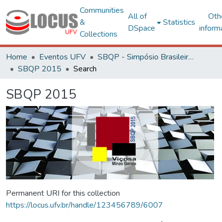
Communities
All of
Oth
&
Statistics
DSpace
inform
Collections
Home
Eventos UFV
SBQP - Simpósio Brasileiro de Qualidade do Projeto no Ambiente Construído
SBQP 2015
Search
SBQP 2015
Permanent URI for this collection
https://locus.ufv.br/handle/123456789/6007