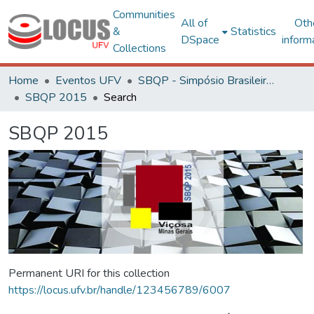
Communities
All of
Oth
&
Statistics
DSpace
inform
Collections
Home
Eventos UFV
SBQP - Simpósio Brasileiro de Qualidade do Projeto no Ambiente Construído
SBQP 2015
Search
SBQP 2015
Permanent URI for this collection
https://locus.ufv.br/handle/123456789/6007