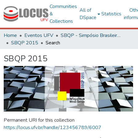
Communities
All of
Oth
&
Statistics
DSpace
inform
Collections
Home
Eventos UFV
SBQP - Simpósio Brasileiro de Qualidade do Projeto no Ambiente Construído
SBQP 2015
Search
SBQP 2015
Permanent URI for this collection
https://locus.ufv.br/handle/123456789/6007