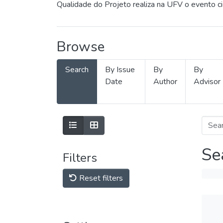
Qualidade do Projeto realiza na UFV o evento c
Browse
Search
By Issue
By
By
Date
Author
Advisor
Se
Filters
Reset filters