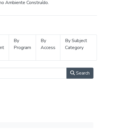
 no Ambiente Construído.
By
By
By Subject
nt
Program
Access
Category
Search