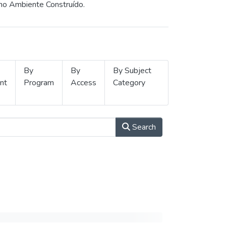
 no Ambiente Construído.
By
By
By Subject
nt
Program
Access
Category
Search