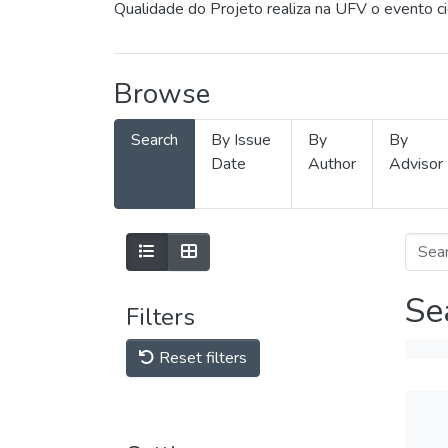
Qualidade do Projeto realiza na UFV o evento c
Browse
Search
By Issue
By
By
Date
Author
Advisor
Se
Filters
Reset filters