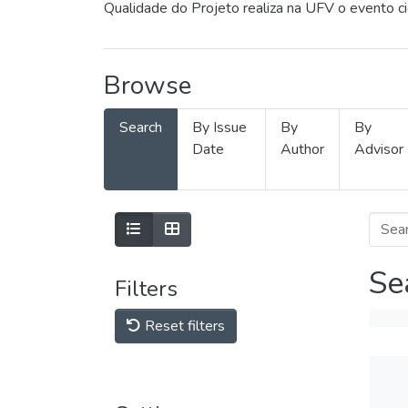
Qualidade do Projeto realiza na UFV o evento c
Browse
Search
By Issue
By
By
Date
Author
Advisor
Se
Filters
Reset filters