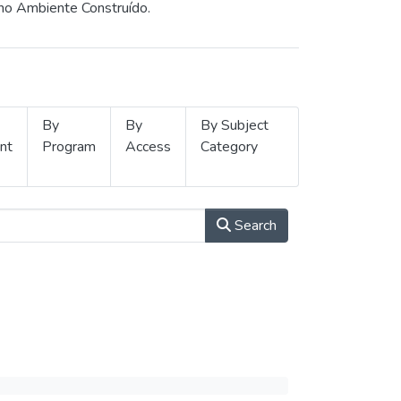
 no Ambiente Construído.
By
By
By Subject
nt
Program
Access
Category
Search