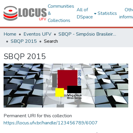
Communities
All of
Oth
&
Statistics
DSpace
inform
Collections
Home
Eventos UFV
SBQP - Simpósio Brasileiro de Qualidade do Projeto no Ambiente Construído
SBQP 2015
Search
SBQP 2015
Permanent URI for this collection
https://locus.ufv.br/handle/123456789/6007