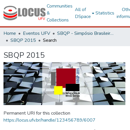
Communities
All of
Oth
&
Statistics
DSpace
inform
Collections
Home
Eventos UFV
SBQP - Simpósio Brasileiro de Qualidade do Projeto no Ambiente Construído
SBQP 2015
Search
SBQP 2015
Permanent URI for this collection
https://locus.ufv.br/handle/123456789/6007