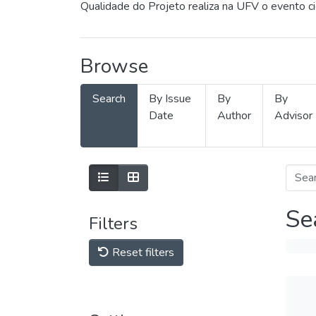
Qualidade do Projeto realiza na UFV o evento c
Browse
Search
By Issue
By
By
Date
Author
Advisor
Se
Filters
Reset filters