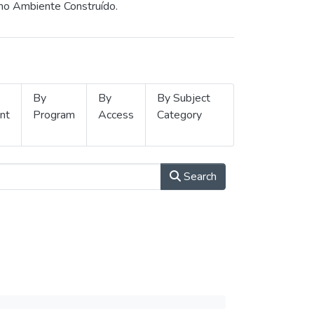
 no Ambiente Construído.
By
By
By Subject
nt
Program
Access
Category
Search