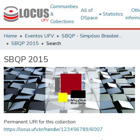
Communities
All of
Oth
&
Statistics
DSpace
inform
Collections
Home
Eventos UFV
SBQP - Simpósio Brasileiro de Qualidade do Projeto no Ambiente Construído
SBQP 2015
Search
SBQP 2015
Permanent URI for this collection
https://locus.ufv.br/handle/123456789/6007