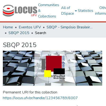
Communities
All of
Oth
&
Statistics
DSpace
inform
Collections
Home
Eventos UFV
SBQP - Simpósio Brasileiro de Qualidade do Projeto no Ambiente Construído
SBQP 2015
Search
SBQP 2015
Permanent URI for this collection
https://locus.ufv.br/handle/123456789/6007