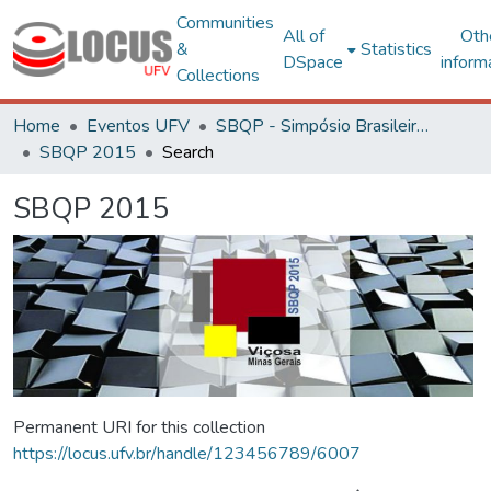
Communities
All of
Oth
&
Statistics
DSpace
inform
Collections
Home
Eventos UFV
SBQP - Simpósio Brasileiro de Qualidade do Projeto no Ambiente Construído
SBQP 2015
Search
SBQP 2015
Permanent URI for this collection
https://locus.ufv.br/handle/123456789/6007