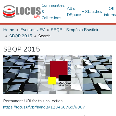
Communities
All of
Oth
&
Statistics
DSpace
inform
Collections
Home
Eventos UFV
SBQP - Simpósio Brasileiro de Qualidade do Projeto no Ambiente Construído
SBQP 2015
Search
SBQP 2015
Permanent URI for this collection
https://locus.ufv.br/handle/123456789/6007