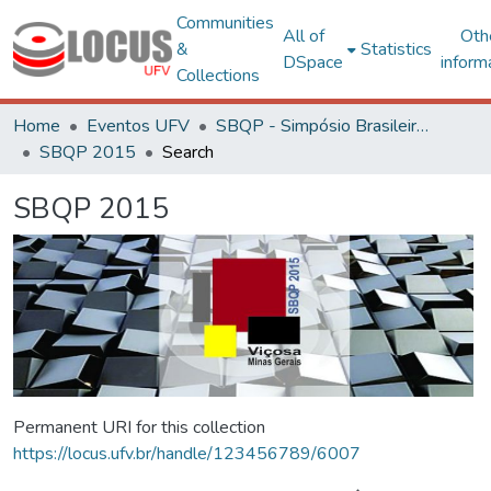
Communities
All of
Oth
&
Statistics
DSpace
inform
Collections
Home
Eventos UFV
SBQP - Simpósio Brasileiro de Qualidade do Projeto no Ambiente Construído
SBQP 2015
Search
SBQP 2015
Permanent URI for this collection
https://locus.ufv.br/handle/123456789/6007