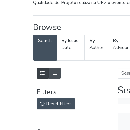
Qualidade do Projeto realiza na UFV o evento c
Browse
Search
By Issue
By
By
Date
Author
Advisor
Se
Filters
Reset filters