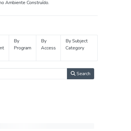
 no Ambiente Construído.
By
By
By Subject
nt
Program
Access
Category
Search