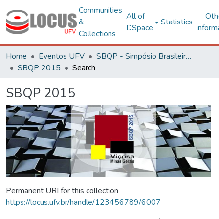
Communities
All of
Oth
&
Statistics
DSpace
inform
Collections
Home
Eventos UFV
SBQP - Simpósio Brasileiro de Qualidade do Projeto no Ambiente Construído
SBQP 2015
Search
SBQP 2015
Permanent URI for this collection
https://locus.ufv.br/handle/123456789/6007