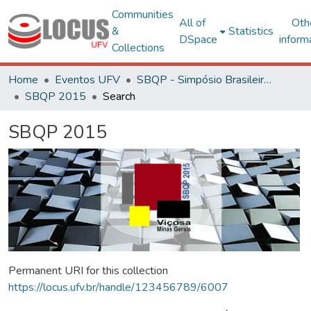
Communities
All of
Oth
&
Statistics
DSpace
inform
Collections
Home
Eventos UFV
SBQP - Simpósio Brasileiro de Qualidade do Projeto no Ambiente Construído
SBQP 2015
Search
SBQP 2015
Permanent URI for this collection
https://locus.ufv.br/handle/123456789/6007