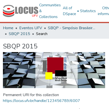
Communities
All of
Oth
&
Statistics
DSpace
inform
Collections
Home
Eventos UFV
SBQP - Simpósio Brasileiro de Qualidade do Projeto no Ambiente Construído
SBQP 2015
Search
SBQP 2015
Permanent URI for this collection
https://locus.ufv.br/handle/123456789/6007