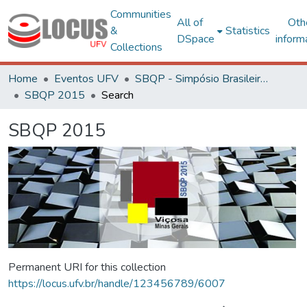
Communities
All of
Oth
&
Statistics
DSpace
inform
Collections
Home
Eventos UFV
SBQP - Simpósio Brasileiro de Qualidade do Projeto no Ambiente Construído
SBQP 2015
Search
SBQP 2015
Permanent URI for this collection
https://locus.ufv.br/handle/123456789/6007