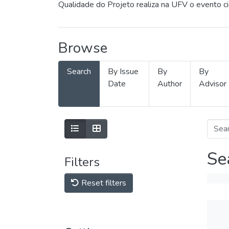
Qualidade do Projeto realiza na UFV o evento c
Browse
Search
By Issue
By
By
Date
Author
Advisor
Se
Filters
Reset filters