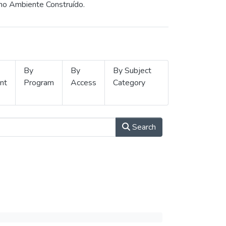
 no Ambiente Construído.
By
By
By Subject
nt
Program
Access
Category
Search