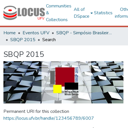
Communities
All of
Oth
&
Statistics
DSpace
inform
Collections
Home
Eventos UFV
SBQP - Simpósio Brasileiro de Qualidade do Projeto no Ambiente Construído
SBQP 2015
Search
SBQP 2015
Permanent URI for this collection
https://locus.ufv.br/handle/123456789/6007