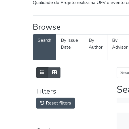
Qualidade do Projeto realiza na UFV o evento c
Browse
Search
By Issue
By
By
Date
Author
Advisor
Se
Filters
Reset filters