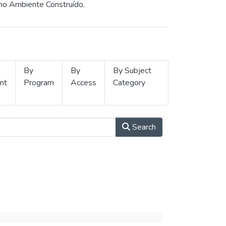
 no Ambiente Construído.
By
By
By Subject
nt
Program
Access
Category
Search