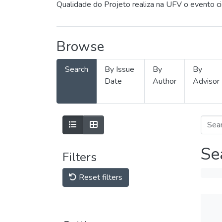
Qualidade do Projeto realiza na UFV o evento c
Browse
Search
By Issue
By
By
Date
Author
Advisor
Se
Filters
Reset filters