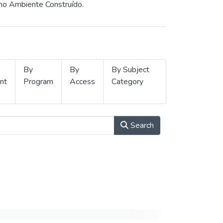
 no Ambiente Construído.
By
By
By Subject
nt
Program
Access
Category
Search