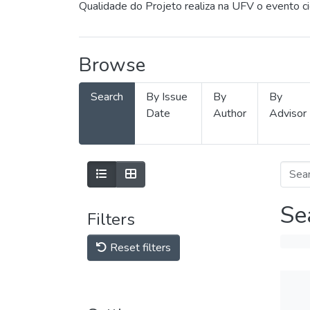
Qualidade do Projeto realiza na UFV o evento c
Browse
Search
By Issue
By
By
Date
Author
Advisor
Se
Filters
Reset filters