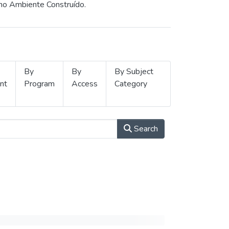
 no Ambiente Construído.
By
By
By Subject
nt
Program
Access
Category
Search