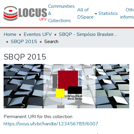
Communities
All of
Oth
&
Statistics
DSpace
inform
Collections
Home
Eventos UFV
SBQP - Simpósio Brasileiro de Qualidade do Projeto no Ambiente Construído
SBQP 2015
Search
SBQP 2015
Permanent URI for this collection
https://locus.ufv.br/handle/123456789/6007