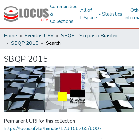
Communities
All of
Oth
&
Statistics
DSpace
inform
Collections
Home
Eventos UFV
SBQP - Simpósio Brasileiro de Qualidade do Projeto no Ambiente Construído
SBQP 2015
Search
SBQP 2015
Permanent URI for this collection
https://locus.ufv.br/handle/123456789/6007