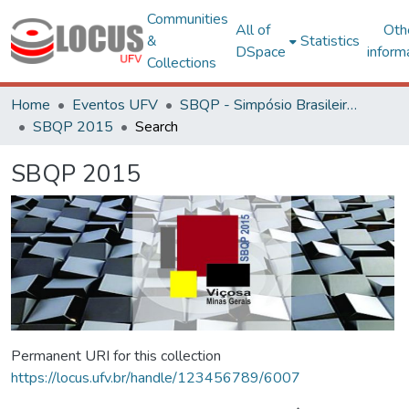
Communities
All of
Oth
&
Statistics
DSpace
inform
Collections
Home
Eventos UFV
SBQP - Simpósio Brasileiro de Qualidade do Projeto no Ambiente Construído
SBQP 2015
Search
SBQP 2015
Permanent URI for this collection
https://locus.ufv.br/handle/123456789/6007