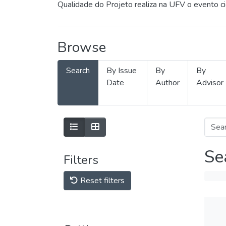
Qualidade do Projeto realiza na UFV o evento c
Browse
Search
By Issue
By
By
Date
Author
Advisor
Se
Filters
Reset filters