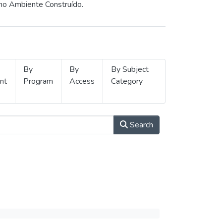
 no Ambiente Construído.
By
By
By Subject
nt
Program
Access
Category
Search