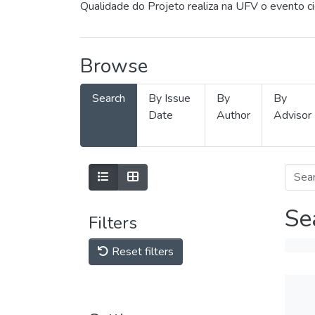
Qualidade do Projeto realiza na UFV o evento c
Browse
Search
By Issue
By
By
Date
Author
Advisor
Se
Filters
Reset filters