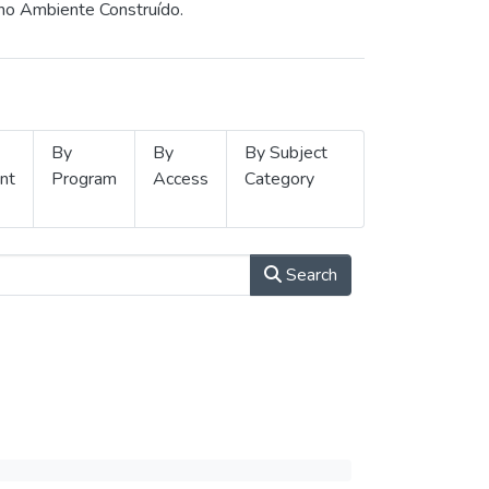
 no Ambiente Construído.
By
By
By Subject
nt
Program
Access
Category
Search