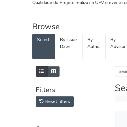
Qualidade do Projeto realiza na UFV o evento c
Browse
Search
By Issue
By
By
Date
Author
Advisor
Se
Filters
Reset filters