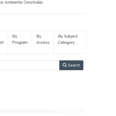
 no Ambiente Construído.
By
By
By Subject
nt
Program
Access
Category
Search